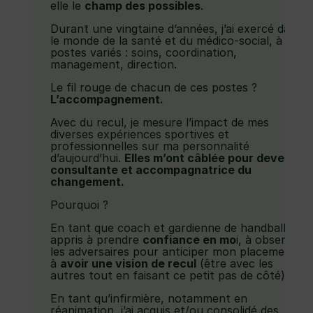
elle le
champ des possibles
.
Durant une vingtaine d’années, j’ai exercé dans
le monde de la santé et du médico-social, à des
postes variés : soins, coordination,
management, direction.
Le fil rouge de chacun de ces postes ?
L’accompagnement.
Avec du recul, je mesure l’impact de mes
diverses expériences sportives et
professionnelles sur ma personnalité
d’aujourd’hui.
Elles m’ont câblée pour devenir
consultante et accompagnatrice du
changement.
Pourquoi ?
En tant que coach et gardienne de handball, j’ai
appris à prendre
confiance en mo
i, à observer
les adversaires pour anticiper mon placement,
à
avoir une vision de recul
(être avec les
autres tout en faisant ce petit pas de côté).
En tant qu’infirmière, notamment en
réanimation, j’ai acquis et/ou consolidé des