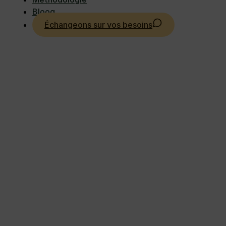
Basée dans toute la France, La Coordée
Bloog
accompagne les structures dans leurs
Échangeons sur vos besoins
transitions avec une approche humaine,
participative et sur-mesure.
Découvrir mon histoire